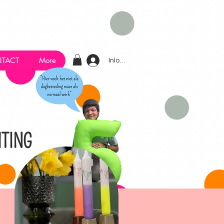
TACT
More
Inloggen
TING