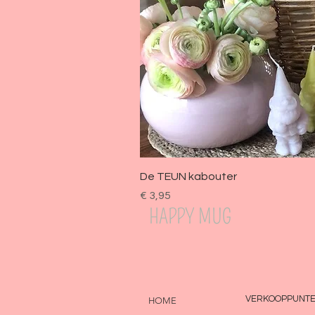
Snel overzicht
De TEUN kabouter
Prijs
€ 3,95
HAPPY MUG
VERKOOPPUNT
HOME