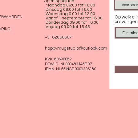
Openingstijden:
Maandag 09:00 tot 16:00
Dinsdag 09:00 tot 16:00
Woensdag 9.00 tot 12.00
ORWAARDEN
Op welk e-m
Vanaf 1 september tot 16.00
ontvangen
Donderdag 09:00 tot 16:00​
Vrijdag 09:00 tot 15:45
ARING
+31620666671
happymugstudio@outlook.com
KVK: 80696082
BTW ID: NL003483148B07
IBAN: NL55INGB0009306180