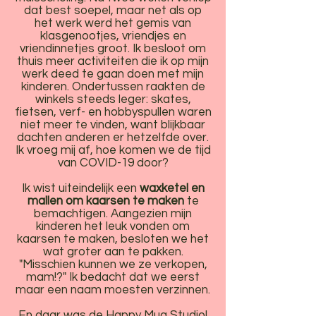
dat best soepel, maar net als op
het werk werd het gemis van
klasgenootjes, vriendjes en
vriendinnetjes groot. Ik besloot om
thuis meer activiteiten die ik op mijn
werk deed te gaan doen met mijn
kinderen. Ondertussen raakten de
winkels steeds leger: skates,
fietsen, verf- en hobbyspullen waren
niet meer te vinden, want blijkbaar
dachten anderen er hetzelfde over.
Ik vroeg mij af, hoe komen we de tijd
van COVID-19 door?
Ik wist uiteindelijk een
waxketel en
mallen om kaarsen
te maken
te
bemachtigen. Aangezien mijn
kinderen het leuk vonden om
kaarsen te maken, besloten we het
wat groter aan te pakken.
"Misschien kunnen we ze verkopen,
mam!?" Ik bedacht dat we eerst
maar een naam moesten verzinnen.
En daar was de Happy Mug Studio!