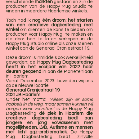
verschillende
markten
gestaan en zijn de
producten van de Happy Mug Studio te
vinden in meerdere Haarlemse winkels.
Toch had ik
nog één droom: het starten
van een creatieve dagbesteding
met
winkel
om cliënten de kans te bieden om
producten voor Happy Mug te maken en
die door hen te laten verkopen in de
Happy Mug Studio online als onze stenen
winkel aan de Generaal Cronjestraat 19.
Deze droom is inmiddels óók werkelijkheid
geworden: de
Happy Mug Dagbesteding
heeft in het voorjaar van 2022 haar
deuren geopend
in aan de Planetenlaan
in Haarlem.
Vanaf December 2023 bevinden wij ons
op de nieuwe locatie:
Generaal Cronjestraat 19
2021JB Haarlem
Onder het motto:
"Alleen zijn er soms
hobbels in de weg, maar samen kunnen wij
bergen werk verzetten"
is de Happy Mug
Dagbesteding
dé plek in Haarlem die
creatieve dagbesteding biedt aan
jongere en jong volwassenen met
mogelijkheden, LVB, Autisme en mensen
met licht ggz-problematiek.
De Happy
Mug Dagbesteding biedt zinvolle