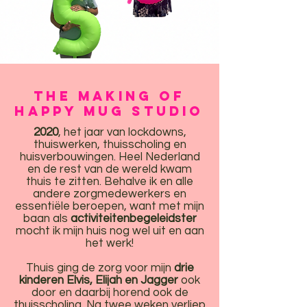
the making of
Happy mug studio
2020
, het jaar van lockdowns,
thuiswerken, thuisscholing en
huisverbouwingen. Heel Nederland
en de rest van de wereld kwam
thuis te zitten. Behalve ik en alle
andere zorgmedewerkers en
essentiële beroepen, want met mijn
baan als
activiteitenbegeleidster
mocht ik mijn huis nog wel uit en aan
het werk!
Thuis ging de zorg voor mijn
drie
kinderen Elvis, Elijah en Jagger
ook
door en daarbij horend ook de
thuisscholing. Na twee weken verliep