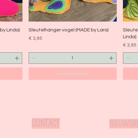
Snel overzicht
by Linda)
Sleutelhanger vogel (MADE by Lara)
Sleut
Linda)
Prijs
€ 3,95
Prijs
€ 3,95
In winkelwagen
CONTACT
NIEUWSBR