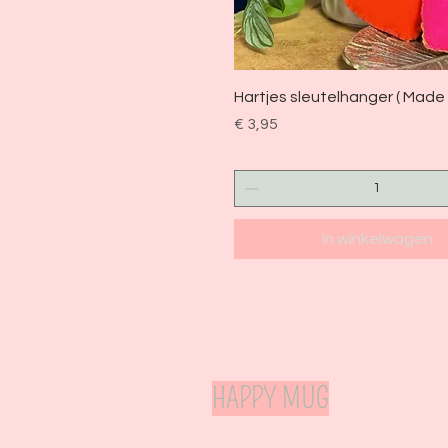
Snel overzicht
Hartjes sleutelhanger ( Made 
Prijs
€ 3,95
In winkelwagen
HAPPY MUG