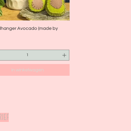
Snel overzicht
elhanger Avocado (made by
In winkelwagen
IEF