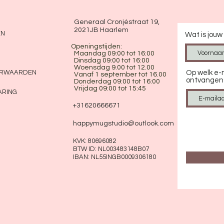
Generaal Cronjéstraat 19,
2021JB Haarlem
EN
Wat is jou
Openingstijden:
Maandag 09:00 tot 16:00
Dinsdag 09:00 tot 16:00
Woensdag 9.00 tot 12.00
ORWAARDEN
Op welk e-m
Vanaf 1 september tot 16.00
ontvangen
Donderdag 09:00 tot 16:00​
Vrijdag 09:00 tot 15:45
ARING
+31620666671
happymugstudio@outlook.com
KVK: 80696082
BTW ID: NL003483148B07
IBAN: NL55INGB0009306180