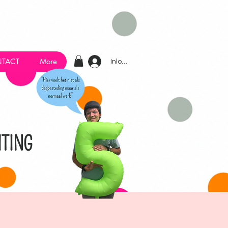
TACT
More
Inloggen
TING